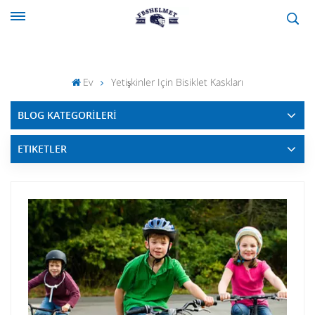
Ev
Yetişkinler Için Bisiklet Kaskları
BLOG KATEGORİLERİ
ETIKETLER