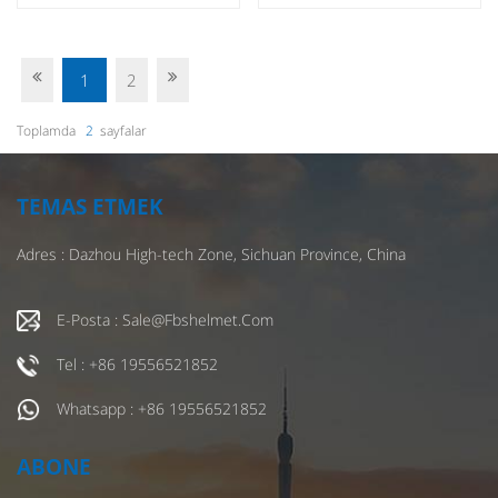
1
2
Toplamda
2
Sayfalar
TEMAS ETMEK
Adres : Dazhou High-tech Zone, Sichuan Province, China
E-Posta : Sale@fbshelmet.com
Tel : +86 19556521852
Whatsapp : +86 19556521852
ABONE