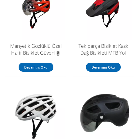
Manyetik Gözlüklü Özel
Tek parça Bisiklet Kask
Hafif Bisiklet Güvenliği
Dağ Bisikleti MTB Yol
Bisiklet Kaskı
Bisiklet Kaskı Erkekler
Kadınlar için
Devamını Oku
Devamını Oku