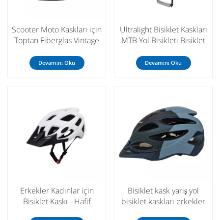
Scooter Moto Kaskları için
Ultralight Bisiklet Kaskları
Toptan Fiberglas Vintage
MTB Yol Bisikleti Bisiklet
Tam Yüz Kask
Kaskı Dişli Özel Boyalı
Kasklar M/L
Devamını Oku
Devamını Oku
Erkekler Kadınlar için
Bisiklet kask yarış yol
Bisiklet Kaskı - Hafif
bisiklet kaskları erkekler
Emniyetli Bisiklet Kaskı İşe
kadınlar için MTB bisiklet