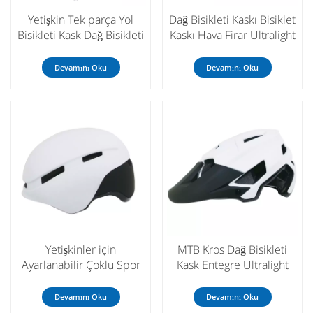
Yetişkin Tek parça Yol
Dağ Bisikleti Kaskı Bisiklet
Bisikleti Kask Dağ Bisikleti
Kaskı Hava Firar Ultralight
Unisex Bisiklet Macera
Bisiklet Kaskı
Kask
Devamını Oku
Devamını Oku
Yetişkinler için
MTB Kros Dağ Bisikleti
Ayarlanabilir Çoklu Spor
Kask Entegre Ultralight
Skate Country Hava Firar
Sürme Emniyet Kask
Kaskı Yetişkinler için
Toptan
Devamını Oku
Devamını Oku